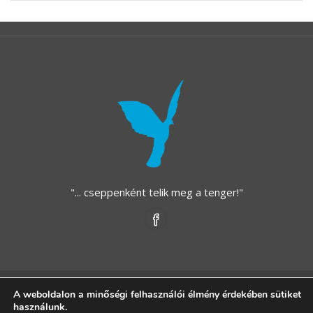
"... cseppenként telik meg a tenger!"
Copyright © 2021 - Kék Madár Alapítvány - Közhasznú
A weboldalon a minőségi felhasználói élmény érdekében sütiket
használunk.
Alapítvány - All rights reserved.