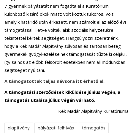
7 gyermek pályázatát nem fogadta el a Kuratórium
különböző kizáró okok miatt: volt köztük túlkoros, volt
amelyik határidő után érkezett, nem számolt el az előző évi
támogatással, illetve voltak, akik szociális helyzetükre
tekintettel kértek segítséget. Hangsúlyozni szeretnénk,
hogy a Kék Madár Alapítvány súlyosan és tartósan beteg
gyermekek gyógykezeléseinek támogatását tűzte ki céljául,
így sajnos az előbb felsorolt esetekben nem áll módunkban
segítséget nyújtani.
A támogatottak teljes névsora itt érhető el.
A támogatási szerződések kiküldése június végén, a
támogatás utalása július végén várható.
Kék Madár Alapítvány Kuratóriuma
alapítvány
pályázati felhívás
támogatás