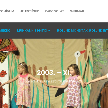
RCHÍVUM
JELENTÉSEK
KAPCSOLAT
WEBMAIL
MEKEK
MUNKÁNK SEGÍTŐI
RÓLUNK MONDTÁK, RÓLUNK ÍR
2003. – XI.
Kezdõlap
/
Fesztivál
/
2003. – XI.