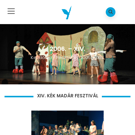
2006. – XIV.
Kezdõlap
/
Fesztivál
/
2006. – XIV.
XIV. KÉK MADÁR FESZTIVÁL