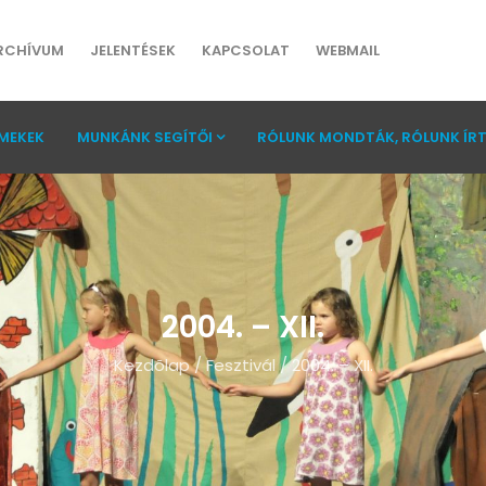
RCHÍVUM
JELENTÉSEK
KAPCSOLAT
WEBMAIL
MEKEK
MUNKÁNK SEGÍTŐI
RÓLUNK MONDTÁK, RÓLUNK ÍR
2004. – XII.
Kezdõlap
/
Fesztivál
/
2004. – XII.