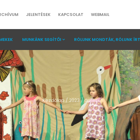
RCHÍVUM
JELENTÉSEK
KAPCSOLAT
WEBMAIL
MEKEK
MUNKÁNK SEGÍTŐI
RÓLUNK MONDTÁK, RÓLUNK ÍR
Kezdõlap
/
2023
/
április