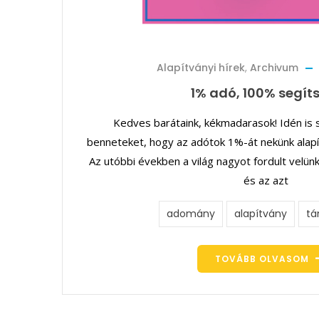
Alapítványi hírek
,
Archivum
1% adó, 100% segít
Kedves barátaink, kékmadarasok! Idén is
benneteket, hogy az adótok 1%-át nekünk alapít
Az utóbbi években a világ nagyot fordult velünk
és az azt
adomány
alapítvány
tá
TOVÁBB OLVASOM