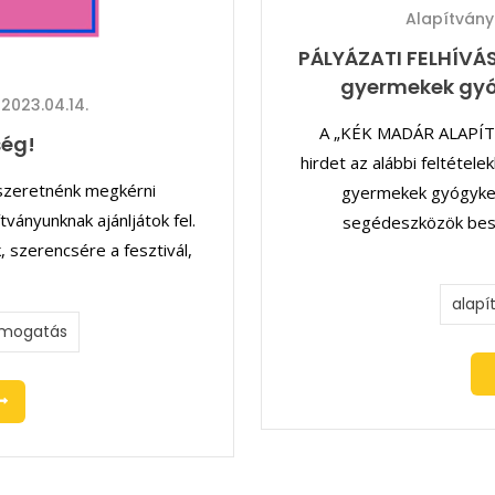
Alapítványi
PÁLYÁZATI FELHÍVÁS
gyermekek gyóg
2023.04.14.
A „KÉK MADÁR ALAPÍT
ség!
hirdet az alábbi feltétele
 szeretnénk megkérni
gyermekek gyógykeze
ványunknak ajánljátok fel.
segédeszközök besz
, szerencsére a fesztivál,
alapí
mogatás