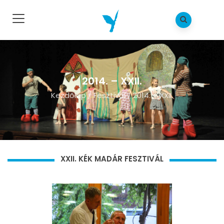
2014. – XXII.
Kezdõlap
/
Fesztivál
/
2014. – XXII.
XXII. KÉK MADÁR FESZTIVÁL