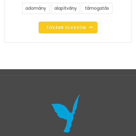
adomány
alapítvány
támogatás
TOVÁBB OLVASOM