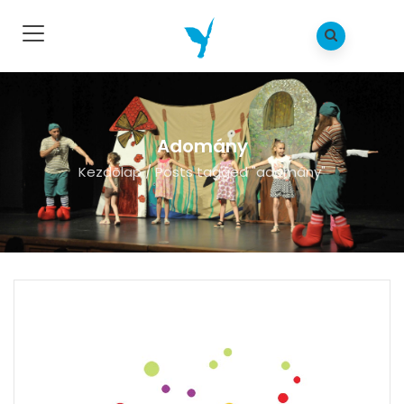
Adomány
Kezdõlap
/
Posts tagged "adomány"