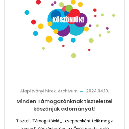
Alapítványi hírek
,
Archivum
2024.04.10.
Minden Támogatónknak tisztelettel
köszönjük adományát!
Tisztelt Támogatóink! „…cseppenként telik meg a
tenger!” Köszönhetően az Önök megtisztelő