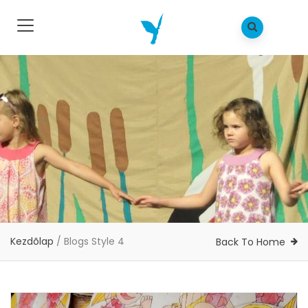
Kezdõlap
/
Blogs Style 4
Back To Home