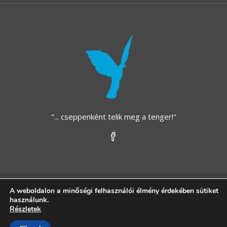
"... cseppenként telik meg a tenger!"
Copyright © 2021 - Kék Madár Alapítvány - Közhasznú
A weboldalon a minőségi felhasználói élmény érdekében sütiket
használunk.
Alapítvány - All rights reserved.
Részletek
Adatvédelmi tájékoztató