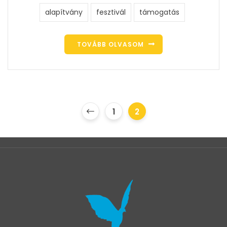
alapítvány
fesztivál
támogatás
TOVÁBB OLVASOM
1
2