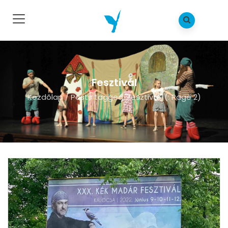
Fesztivál
Kezdõlap
/
Posts tagged "fesztivál"
(: Page 2)