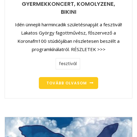
GYERMEKKONCERT, KOMOLYZENE,
BIKINI
Idén ünnepli harmincadik születésnapját a fesztivál!
Lakatos György fagottművész, főszervező a
Koronafm100 stúdiójában részletesen beszélt a
programkínálatról. RÉSZLETEK >>>
fesztivál
TOVÁBB OLVASOM