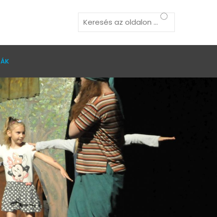
TÁK
e
rtje