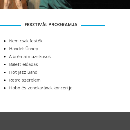
FESZTIVÁL PROGRAMJA
Nem csak festék
Handel: Ünnep
A brémai muzsikusok
Balett előadás
Hot Jazz Band
Retro szerelem
Hobo és zenekarának koncertje