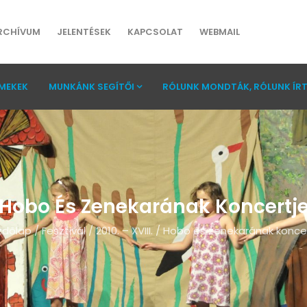
RCHÍVUM
JELENTÉSEK
KAPCSOLAT
WEBMAIL
MEKEK
MUNKÁNK SEGÍTŐI
RÓLUNK MONDTÁK, RÓLUNK ÍR
Hobo És Zenekarának Koncertj
zdõlap
/
Fesztivál
/
2010. – XVIII.
/
Hobo és zenekarának konce