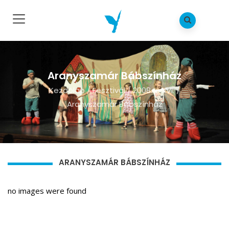
Aranyszamár Bábszínház
Kezdõlap
/
Fesztivál
/
2008. – XVI.
/
Aranyszamár Bábszínház
ARANYSZAMÁR BÁBSZÍNHÁZ
no images were found