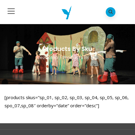
Products By Sku
Kezdõlap
/
Products By Sku
[products skus=”sp_01, sp_02, sp_03, sp_04, sp_05, sp_06,
spo_07,sp_08″ orderby=”date” order=”desc”]