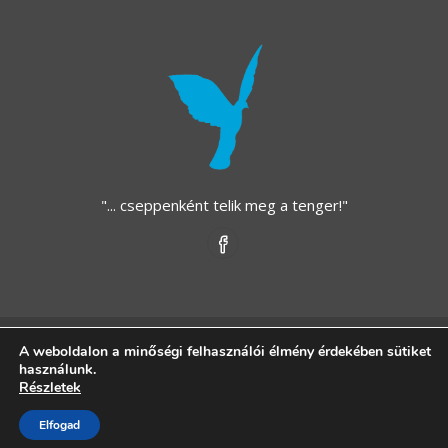
"... cseppenként telik meg a tenger!"
Copyright © 2021 - Kék Madár Alapítvány - Közhasznú
A weboldalon a minőségi felhasználói élmény érdekében sütiket
használunk.
Alapítvány - All rights reserved.
Részletek
Adatvédelmi tájékoztató
Elfogad