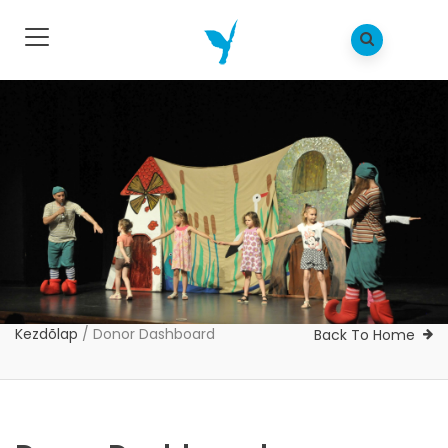
Kezdõlap
/
Donor Dashboard
Back To Home