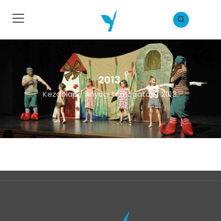
2013.
Kezdõlap
/
Anyagi támogatók
/
2013.