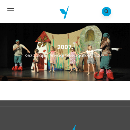
2007.
Kezdõlap
/
Anyagi támogatók
/
2007.