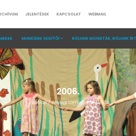
RCHÍVUM
JELENTÉSEK
KAPCSOLAT
WEBMAIL
MEKEK
MUNKÁNK SEGÍTŐI
RÓLUNK MONDTÁK, RÓLUNK ÍR
2006.
Kezdõlap
/
Anyagi támogatók
/
2006.